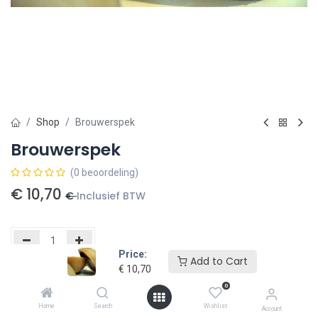
Shop
Brouwerspek
Brouwerspek
(0 beoordeling)
€
10,70
€
Inclusief BTW
Price:
Add to Cart
€
10,70
Toevoegen aan winkelmandje
0
Toevoegen aan verlanglijst
Home
Search
Wishlist
Account