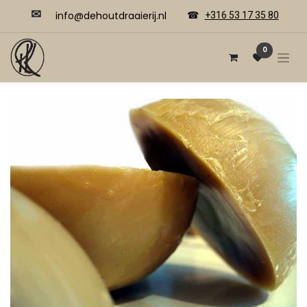
✉
​​info@dehoutdraaierij.nl
☎
+316 53 17 35 80
0