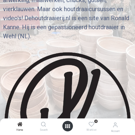
afwerking, maalwerken, chucks, gutsen,
vierklauwen. Maar ook houtdraaicursussen en
video's! Dehoutdraaierij.nl is een site van Ronald
Kanne. Hij is een gepassioneerd houtdraaier in
Wehl (NL).
0
Home
Search
Wishlist
Account