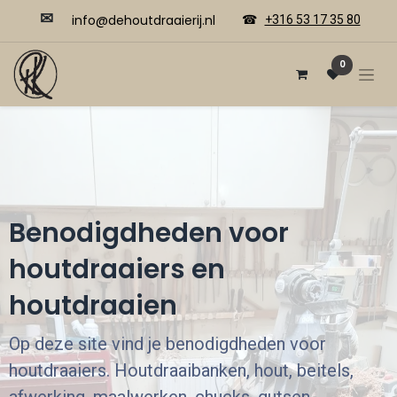
✉
​​info@dehoutdraaierij.nl
☎
+316 53 17 35 80
0
Benodigdheden voor
houtdraaiers en
houtdraaien
Op deze site vind je benodigdheden voor
houtdraaiers. Houtdraaibanken, hout, beitels,