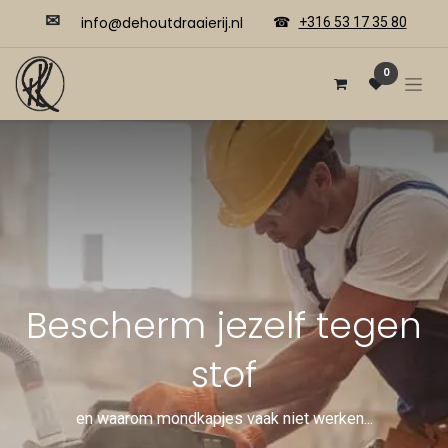
✉
​​info@dehoutdraaierij.nl
☎
+316 53 17 35 80
0
Bescherm jezelf tegen
stof
en waarom mondkapjes vaak niet werken...