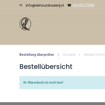
info@dehoutdraaierij.nl
✉
☎
+31653173580
Videos
Übersicht
Shop
Kurse
Kon
Bestellung überprüfen
Versand
Weitere Infor
Bestellübersicht
Ihr Warenkorb ist noch leer!