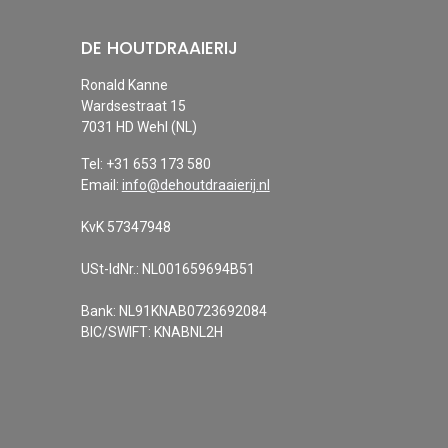
DE HOUTDRAAIERIJ​
Ronald Kanne​
Wardsestraat 15​
7031 HD Wehl (NL)​
Tel: +31 653 173 580​
Email:​
info@dehoutdraaierij.nl
KvK 57347948​
USt-IdNr.: NL001659694B51
Bank: NL91KNAB0723692084
BIC/SWIFT: KNABNL2H