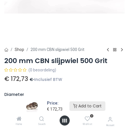
Shop
200 mm CBN slijpwiel 500 Grit
200 mm CBN slijpwiel 500 Grit
(0 beoordeling)
€
172,73
€
Inclusief BTW
Diameter
Price:
Add to Cart
€
172,73
0
Home
Search
Wishlist
Account