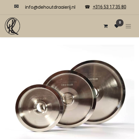
✉
​​info@dehoutdraaierij.nl
☎
+316 53 17 35 80
0