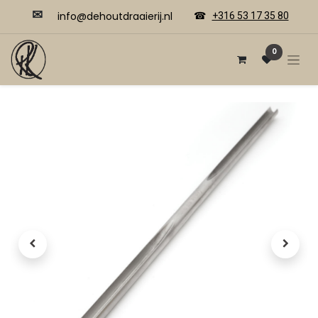
✉
​​info@dehoutdraaierij.nl
☎
+316 53 17 35 80
0