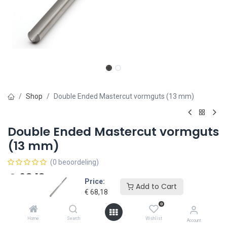
Shop
Double Ended Mastercut vormguts (13 mm)
Double Ended Mastercut vormguts
(13 mm)
(0 beoordeling)
€
68,18
€
Inclusief BTW
Price:
Add to Cart
€
68,18
0
Home
Search
Wishlist
Account