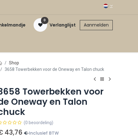
0
inkelmandje
Verlanglijst
Aanmelden
Shop
3658 Towerbekken voor de Oneway en Talon chuck
3658 Towerbekken voor
de Oneway en Talon
chuck
(0 beoordeling)
€
43,76
€
Inclusief BTW