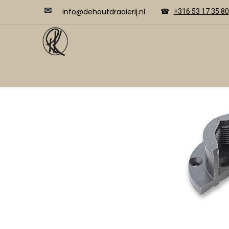
✉
​​info@dehoutdraaierij.nl
☎
+316 53 17 35 80
Video's
Home
Webwinkel
Cursussen