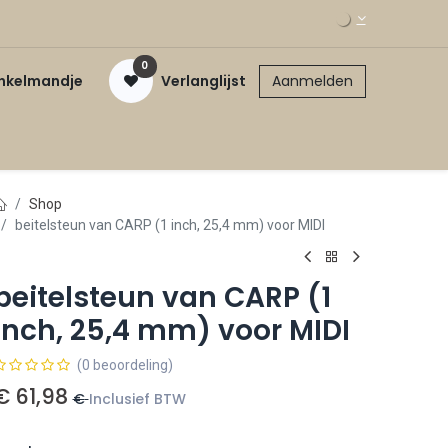
0
inkelmandje
Verlanglijst
Aanmelden
Shop
beitelsteun van CARP (1 inch, 25,4 mm) voor MIDI
beitelsteun van CARP (1
inch, 25,4 mm) voor MIDI
(0 beoordeling)
€
61,98
€
Inclusief BTW