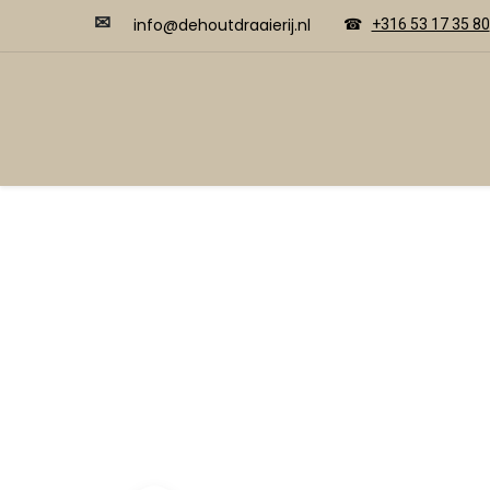
✉
​​info@dehoutdraaierij.nl
☎
+316 53 17 35 80
Video's
Home
Webwinkel
Cursussen