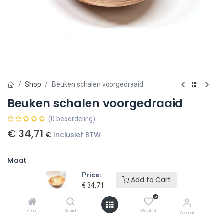
Shop
Beuken schalen voorgedraaid
Beuken schalen voorgedraaid
(0 beoordeling)
€
34,71
€
Inclusief BTW
Maat
Price:
45 cm
€
42,00
35 cm
€
21,00
25 cm
€
10,50
Add to Cart
€
34,71
0
Home
Search
Wishlist
Account