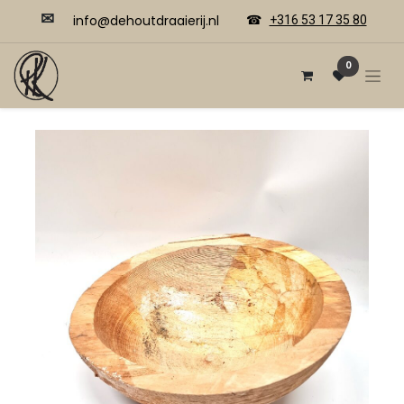
✉
​​info@dehoutdraaierij.nl
☎
+316 53 17 35 80
0