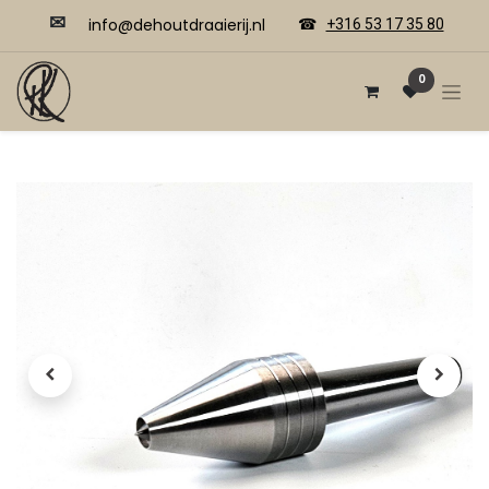
✉
​​info@dehoutdraaierij.nl
☎
+316 53 17 35 80
0