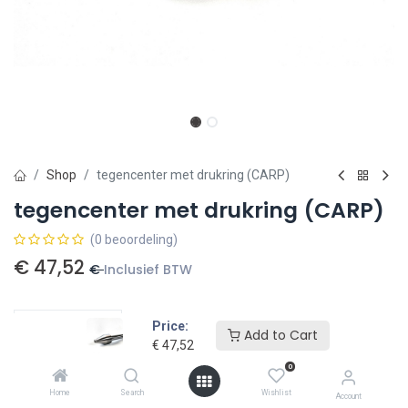
Shop
tegencenter met drukring (CARP)
tegencenter met drukring (CARP)
(0 beoordeling)
€
47,52
€
Inclusief BTW
Price:
Add to Cart
€
47,52
Toevoegen aan winkelmandje
0
Home
Search
Wishlist
Account