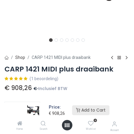
Shop
CARP 1421 MIDI plus draaibank
CARP 1421 MIDI plus draaibank
(1 beoordeling)
€
908,26
€
Inclusief BTW
Price:
Add to Cart
€
908,26
Toevoegen aan winkelmandje
0
Home
Search
Wishlist
Account