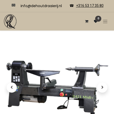
✉
​​info@dehoutdraaierij.nl
☎
+316 53 17 35 80
0