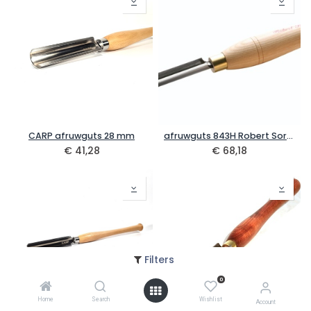
CARP afruwguts 28 mm
afruwguts 843H Robert Sorby
€
41,28
€
68,18
Filters
0
Home
Search
Wishlist
Account