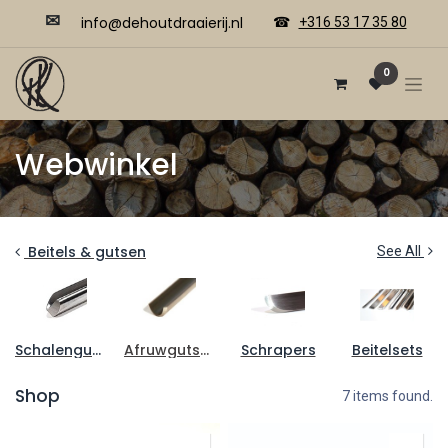
✉
​​info@dehoutdraaierij.nl
☎
+316 53 17 35 80
0
Webwinkel
Beitels & gutsen
See All
Schalengutsen
Afruwgutsen
Schrapers
Beitelsets
Shop
7 items found.