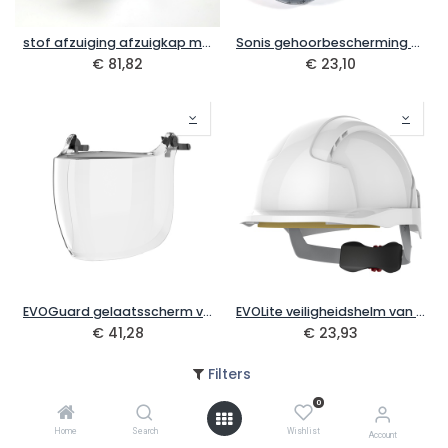
stof afzuiging afzuigkap met knik arm
Sonis gehoorbescherming voor de EVOGuard van JSP
€
81,82
€
23,10
EVOGuard gelaatsscherm van JSP
EVOLite veiligheidshelm van JSP
€
41,28
€
23,93
Filters
0
Home
Search
Wishlist
Account