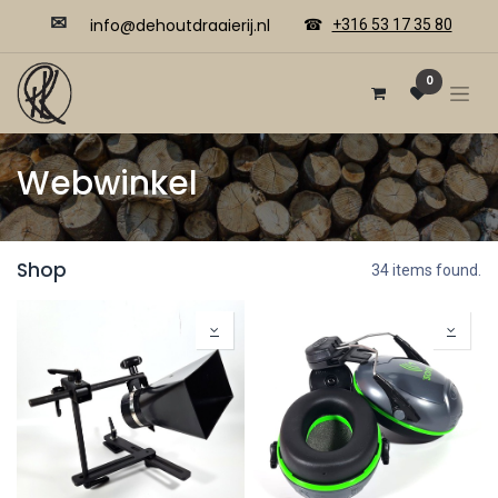
✉
​​info@dehoutdraaierij.nl
☎
+316 53 17 35 80
0
Webwinkel
Shop
34 items found.