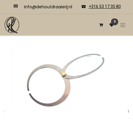
✉
​​info@dehoutdraaierij.nl
☎
+316 53 17 35 80
0