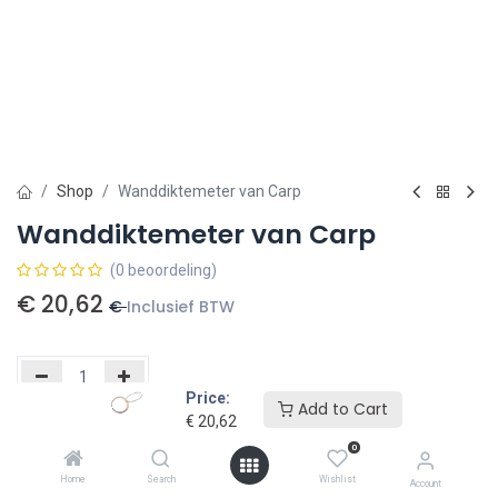
Shop
Wanddiktemeter van Carp
Wanddiktemeter van Carp
(0 beoordeling)
€
20,62
€
Inclusief BTW
Price:
Add to Cart
€
20,62
Toevoegen aan winkelmandje
0
Toevoegen aan verlanglijst
Home
Search
Wishlist
Account