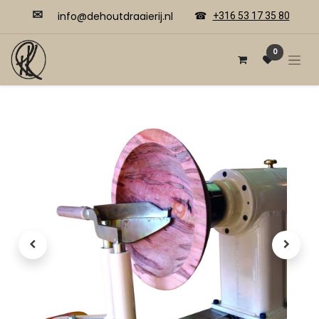
✉
​​info@dehoutdraaierij.nl
☎
+316 53 17 35 80
0