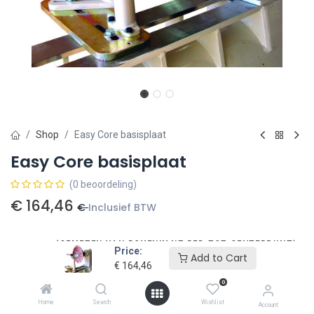
Shop
Easy Core basisplaat
Easy Core basisplaat
(0 beoordeling)
€
164,46
€
Inclusief BTW
(GEMETEN VAN BOVENKANT BED TOT CENTERPUNT)
Maat
Price:
Add to Cart
€
164,46
20 cm
€
199,00
30 cm
€
199,00
0
Home
Search
Wishlist
Account