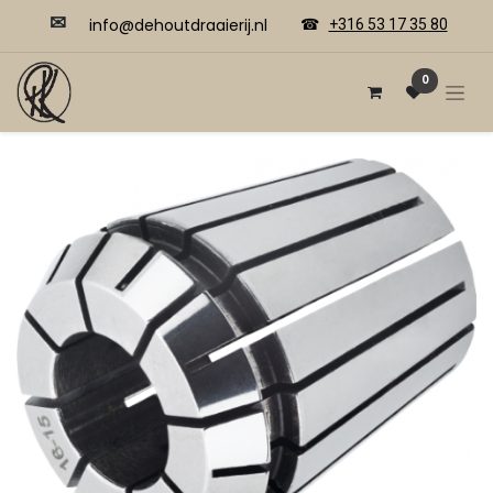
✉
​​info@dehoutdraaierij.nl
☎
+316 53 17 35 80
0