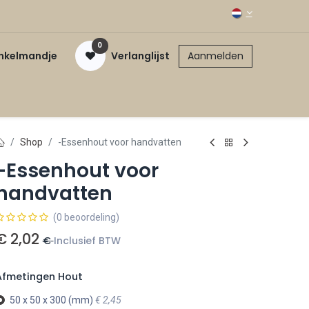
0
inkelmandje
Verlanglijst
Aanmelden
Shop
-Essenhout voor handvatten
-Essenhout voor
handvatten
(0 beoordeling)
€
2,02
€
Inclusief BTW
Afmetingen Hout
50 x 50 x 300 (mm)
€
2,45