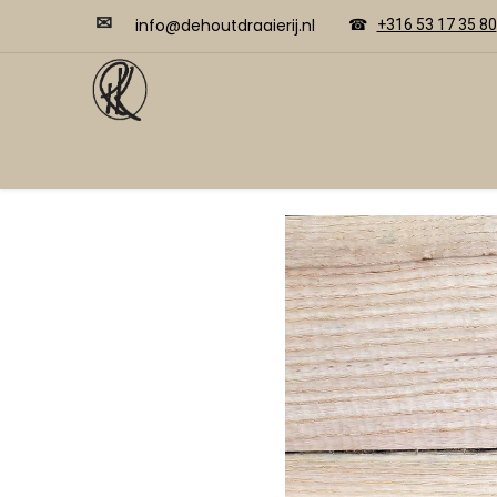
✉
​​info@dehoutdraaierij.nl
☎
+316 53 17 35 80
Video's
Home
Webwinkel
Cursussen