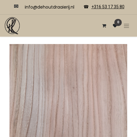
✉
​​info@dehoutdraaierij.nl
☎
+316 53 17 35 80
0