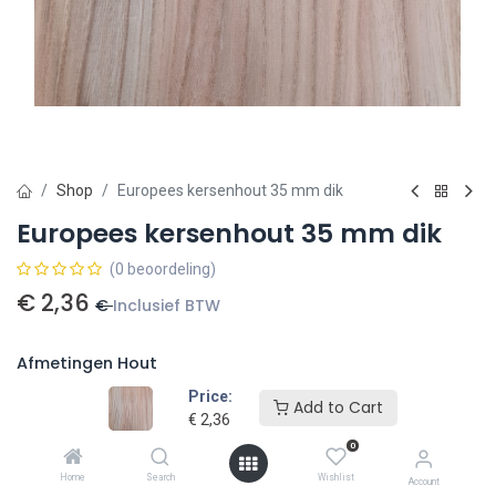
Shop
Europees kersenhout 35 mm dik
Europees kersenhout 35 mm dik
(0 beoordeling)
€
2,36
€
Inclusief BTW
Afmetingen Hout
Price:
125 x 125 mm
€
2,85
150 x 150 mm
€
3,40
Add to Cart
€
2,36
0
175 x 175 mm
€
4,65
200 x 200 mm
€
6,00
Home
Search
Wishlist
Account