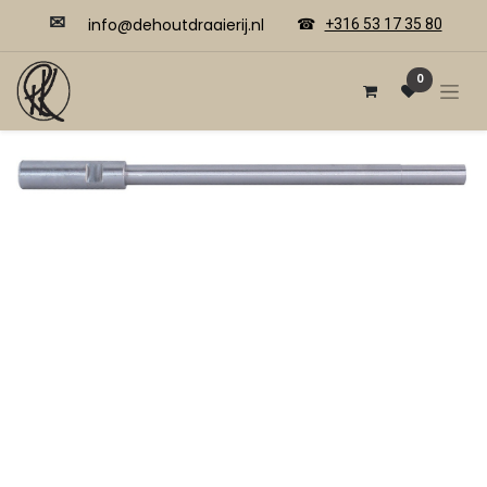
✉
​​info@dehoutdraaierij.nl
☎
+316 53 17 35 80
0