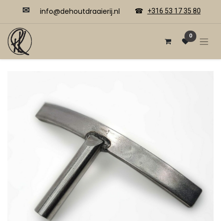
✉
​​info@dehoutdraaierij.nl
☎
+316 53 17 35 80
0