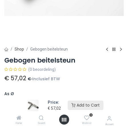
Shop
Gebogen beitelsteun
Gebogen beitelsteun
(0 beoordeling)
€
57,02
€
Inclusief BTW
As Ø
Price:
25,4 mm (1 inch)
€
69,00
30 mm
€
69,00
Add to Cart
€
57,02
0
Home
Search
Wishlist
Account