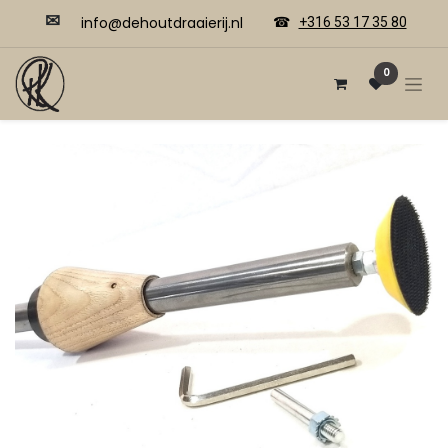
✉
​​info@dehoutdraaierij.nl
☎
+316 53 17 35 80
0