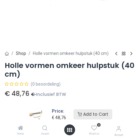
Shop
Holle vormen omkeer hulpstuk (40 cm)
Holle vormen omkeer hulpstuk (40
cm)
(0 beoordeling)
€
48,76
€
Inclusief BTW
Price:
Add to Cart
€
48,76
0
Toevoegen aan winkelmandje
Home
Search
Wishlist
Account