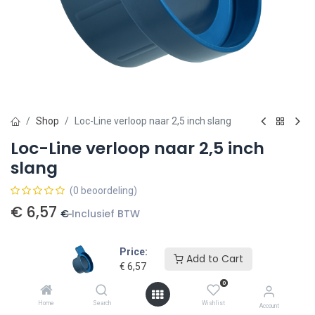
Shop
Loc-Line verloop naar 2,5 inch slang
Loc-Line verloop naar 2,5 inch
slang
(0 beoordeling)
€
6,57
€
Inclusief BTW
Price:
Add to Cart
€
6,57
0
Toevoegen aan winkelmandje
Home
Search
Wishlist
Account