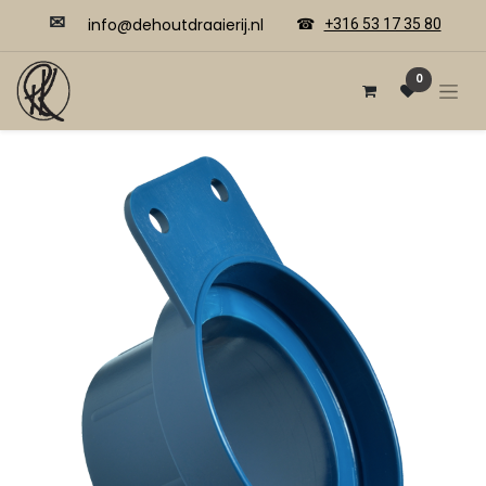
✉
​​info@dehoutdraaierij.nl
☎
+316 53 17 35 80
0