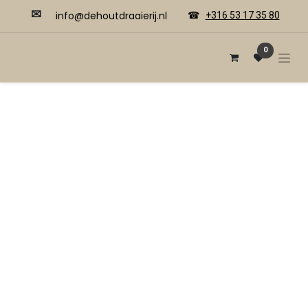
✉
​​info@dehoutdraaierij.nl
☎
+316 53 17 35 80
0