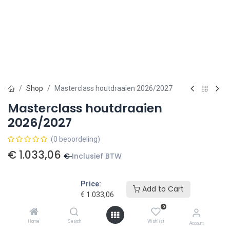
Shop
Masterclass houtdraaien 2026/2027
Masterclass houtdraaien
2026/2027
(0 beoordeling)
€
1.033,06
€
Inclusief BTW
Price:
Add to Cart
€
1.033,06
0
Toevoegen aan winkelmandje
Home
Search
Wishlist
Account