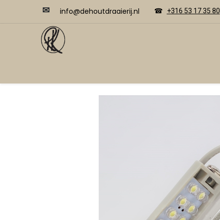
✉
​​info@dehoutdraaierij.nl
☎
+316 53 17 35 80
Video's
Home
Webwinkel
Cursussen