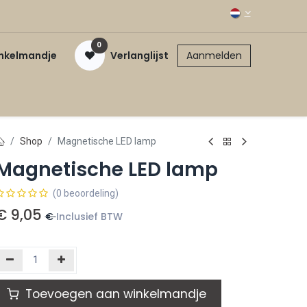
0
inkelmandje
Verlanglijst
Aanmelden
Shop
Magnetische LED lamp
Magnetische LED lamp
(0 beoordeling)
€
9,05
€
Inclusief BTW
Toevoegen aan winkelmandje