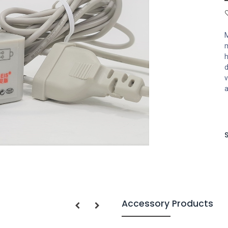
M
m
h
d
v
a
S
Accessory Products