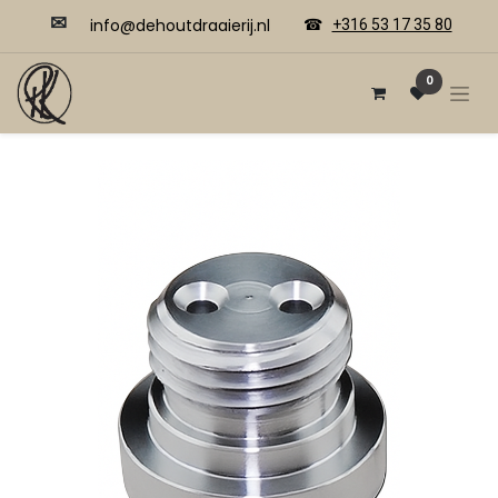
✉
​​info@dehoutdraaierij.nl
☎
+316 53 17 35 80
0