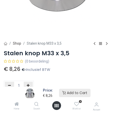
Shop
Stalen knop M33 x 3,5
Stalen knop M33 x 3,5
(0 beoordeling)
€
8,26
€
Inclusief BTW
Price:
Add to Cart
€
8,26
Toevoegen aan winkelmandje
0
Toevoegen aan verlanglijst
Home
Search
Wishlist
Account