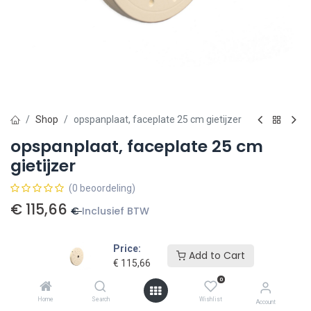
Shop
opspanplaat, faceplate 25 cm gietijzer
opspanplaat, faceplate 25 cm
gietijzer
(0 beoordeling)
€
115,66
€
Inclusief BTW
Price:
Add to Cart
€
115,66
0
Toevoegen aan winkelmandje
Home
Search
Wishlist
Account