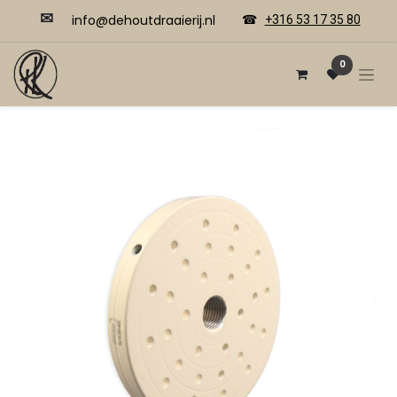
✉
​​info@dehoutdraaierij.nl
☎
+316 53 17 35 80
0