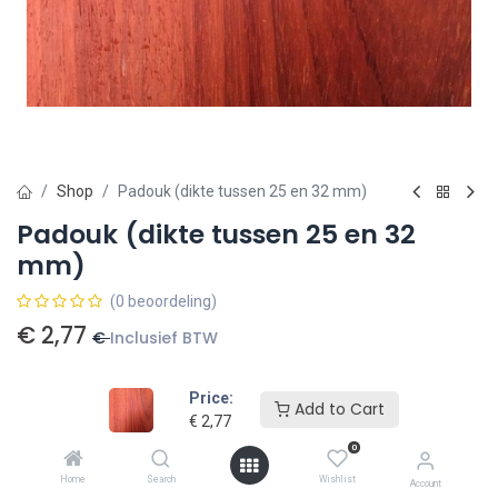
Shop
Padouk (dikte tussen 25 en 32 mm)
Padouk (dikte tussen 25 en 32
mm)
(0 beoordeling)
€
2,77
€
Inclusief BTW
Afmetingen Hout
Price:
Add to Cart
€
2,77
125 x 125 mm
€
3,35
150 x 150 mm
€
4,70
0
Home
Search
Wishlist
Account