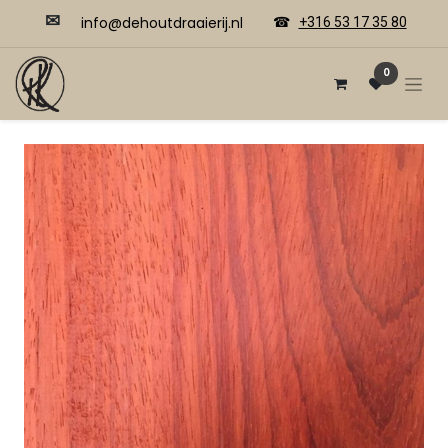
✉
​​info@dehoutdraaierij.nl
☎
+316 53 17 35 80
0