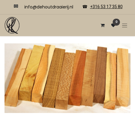
✉
​​info@dehoutdraaierij.nl
☎
+316 53 17 35 80
0