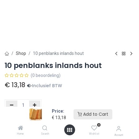
Shop
10 penblanks inlands hout
10 penblanks inlands hout
(0 beoordeling)
€
13,18
€
Inclusief BTW
Price:
Add to Cart
€
13,18
Toevoegen aan winkelmandje
0
Toevoegen aan verlanglijst
Home
Search
Wishlist
Account