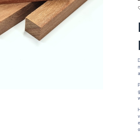
D
m
a
P
g
w
H
v
e
o