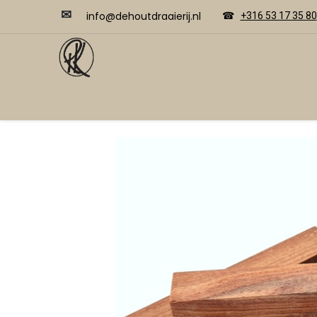
✉
​​info@dehoutdraaierij.nl
☎
+316 53 17 35 80
Video's
Home
Webwinkel
Cursussen