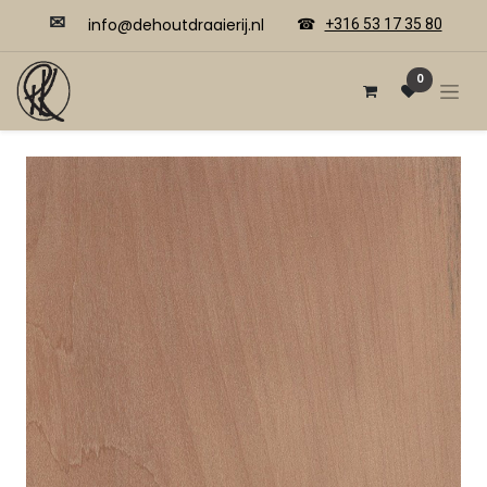
✉
​​info@dehoutdraaierij.nl
☎
+316 53 17 35 80
0