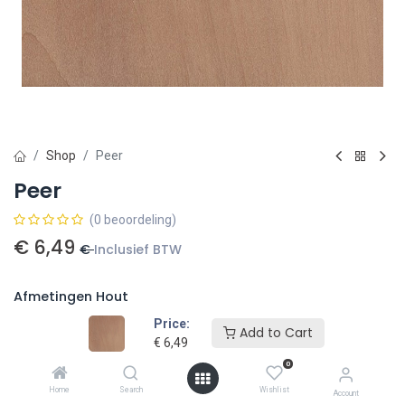
Shop
Peer
Peer
(0 beoordeling)
€
6,49
€
Inclusief BTW
Afmetingen Hout
Price:
150 x 150 x 50 (mm)
€
7,85
Add to Cart
€
6,49
0
200 x 200 x 50 (mm)
€
14,00
Home
Search
Wishlist
Account