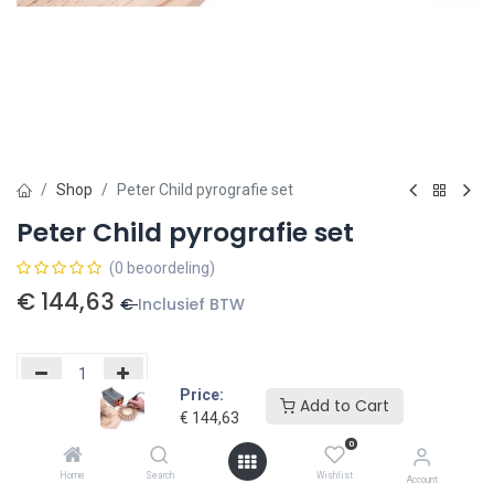
Shop
Peter Child pyrografie set
Peter Child pyrografie set
(0 beoordeling)
€
144,63
€
Inclusief BTW
Price:
Add to Cart
€
144,63
Toevoegen aan winkelmandje
0
Toevoegen aan verlanglijst
Home
Search
Wishlist
Account