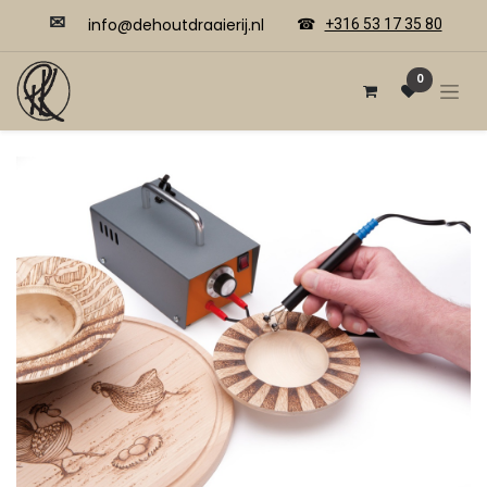
✉
​​info@dehoutdraaierij.nl
☎
+316 53 17 35 80
0