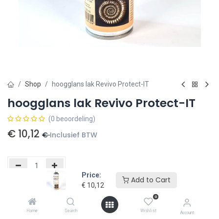
Shop
hoogglans lak Revivo Protect-IT
hoogglans lak Revivo Protect-IT
(0 beoordeling)
€
10,12
€
Inclusief BTW
Price:
Add to Cart
€
10,12
Toevoegen aan winkelmandje
0
Toevoegen aan verlanglijst
Home
Search
Wishlist
Account