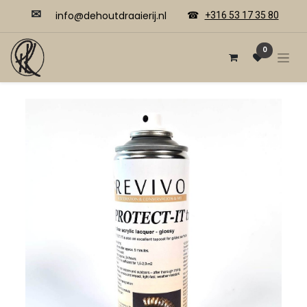
✉
​​info@dehoutdraaierij.nl
☎
+316 53 17 35 80
0