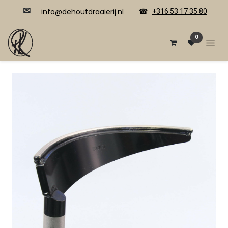
✉
​​info@dehoutdraaierij.nl
☎
+316 53 17 35 80
0