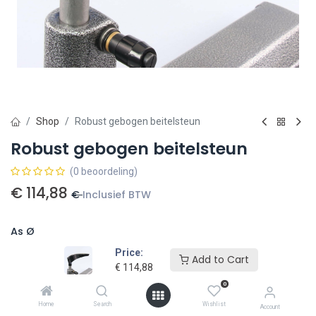
Shop
Robust gebogen beitelsteun
Robust gebogen beitelsteun
(0 beoordeling)
€
114,88
€
Inclusief BTW
As Ø
Price:
25,4 mm (1 inch)
€
139,00
30 mm
€
139,00
Add to Cart
€
114,88
0
Home
Search
Wishlist
Account