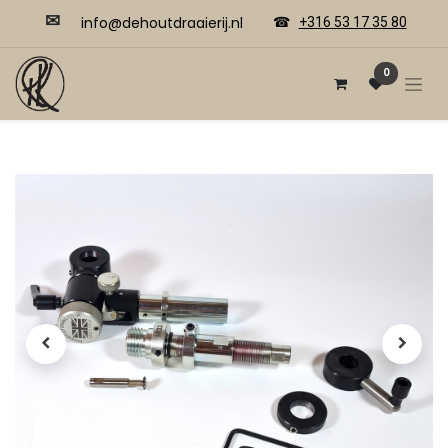
✉
​​info@dehoutdraaierij.nl
☎
+316 53 17 35 80
0