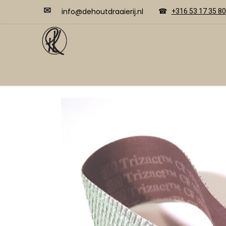
✉
​​info@dehoutdraaierij.nl
☎
+316 53 17 35 80
Video's
Home
Webwinkel
Cursussen