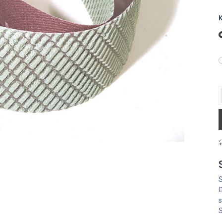
K
S
G
s
S