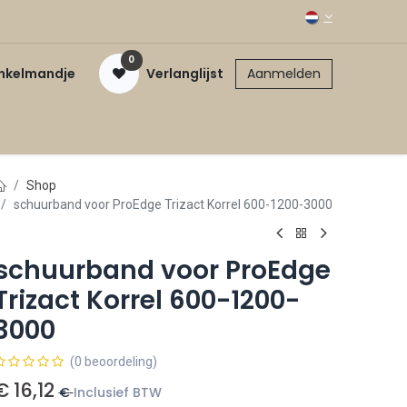
0
inkelmandje
Verlanglijst
Aanmelden
Shop
schuurband voor ProEdge Trizact Korrel 600-1200-3000
schuurband voor ProEdge
Trizact Korrel 600-1200-
3000
(0 beoordeling)
€
16,12
€
Inclusief BTW