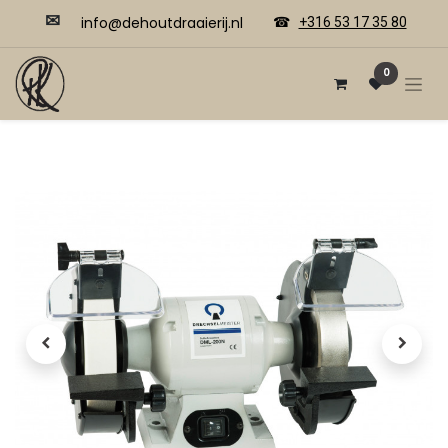
✉
​​info@dehoutdraaierij.nl
☎
+316 53 17 35 80
0