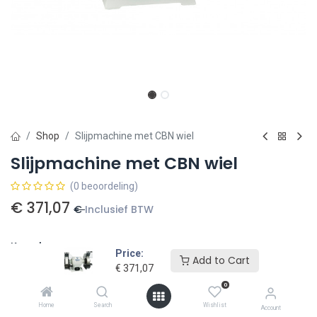
Shop
Slijpmachine met CBN wiel
Slijpmachine met CBN wiel
(0 beoordeling)
€
371,07
€
Inclusief BTW
Korrel
Price:
Add to Cart
€
371,07
korrel 120
€
449,00
korrel 280
€
449,00
0
korrel 500
€
449,00
Home
Search
Wishlist
Account