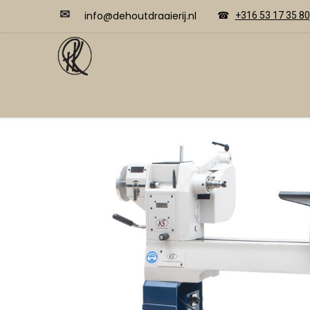
✉
​​info@dehoutdraaierij.nl
☎
+316 53 17 35 80
Video's
Home
Webwinkel
Cursussen