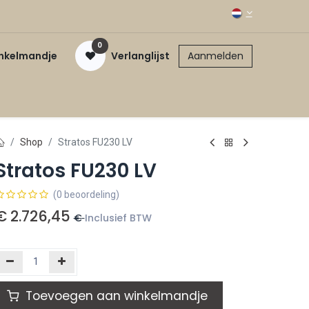
0
inkelmandje
Verlanglijst
Aanmelden
Shop
Stratos FU230 LV
Stratos FU230 LV
(0 beoordeling)
€
2.726,45
€
Inclusief BTW
Toevoegen aan winkelmandje