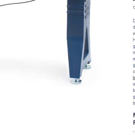
D
d
w
H
g
n
e
g
c
b
w
b
g
b