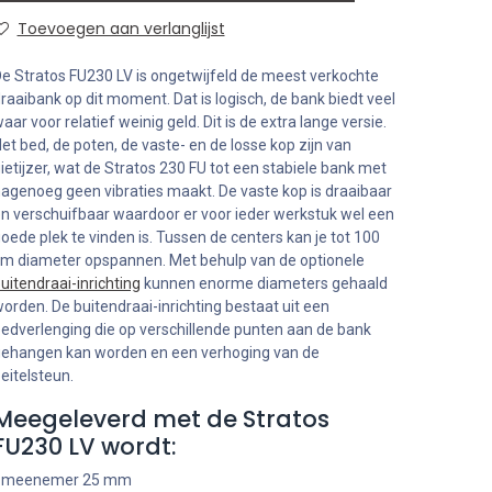
Toevoegen aan verlanglijst
e Stratos FU230 LV is ongetwijfeld de meest verkochte
raaibank op dit moment. Dat is logisch, de bank biedt veel
aar voor relatief weinig geld. Dit is de extra lange versie.
et bed, de poten, de vaste- en de losse kop zijn van
ietijzer, wat de Stratos 230 FU tot een stabiele bank met
agenoeg geen vibraties maakt. De vaste kop is draaibaar
n verschuifbaar waardoor er voor ieder werkstuk wel een
oede plek te vinden is. Tussen de centers kan je tot 100
m diameter opspannen. Met behulp van de optionele
uitendraai-inrichting
kunnen enorme diameters gehaald
orden. De buitendraai-inrichting bestaat uit een
edverlenging die op verschillende punten aan de bank
ehangen kan worden en een verhoging van de
eitelsteun.
Meegeleverd met de Stratos
FU230 LV wordt:
- meenemer 25 mm