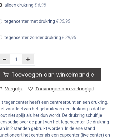
alleen drukring
€
6,95
tegencenter met drukring
€
35,95
tegencenter zonder drukring
€
29,95
Toevoegen aan winkelmandje
Vergelijk
Toevoegen aan verlanglijst
it tegencenter heeft een centreerpunt en een drukring.
et voordeel van het gebruik van een drukring is dat het
out niet splijt als het dun wordt. De drukring schuif je
envoudig over de punt van het tegencenter. De drukring
an in 2 standen gebruikt worden. In de ene stand
unctioneert het center als een cupcenter (live center) en