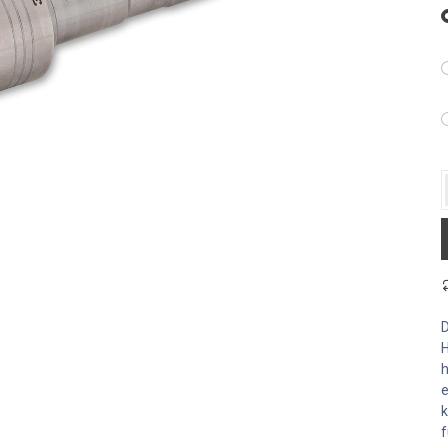
D
H
h
e
k
f