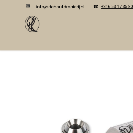
✉
​​info@dehoutdraaierij.nl
☎
+316 53 17 35 80
Video's
Home
Webwinkel
Cursussen