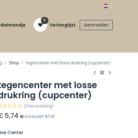
0
inkelmandje
Verlanglijst
Aanmelden
Shop
tegencenter met losse drukring (cupcenter)
tegencenter met losse
drukring (cupcenter)
(0 beoordeling)
€
5,74
€
Inclusief BTW
Live Center