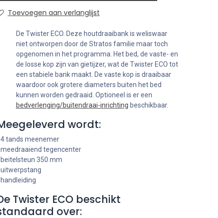
Toevoegen aan verlanglijst
De Twister ECO. Deze houtdraaibank is weliswaar
niet ontworpen door de Stratos familie maar toch
opgenomen in het programma. Het bed, de vaste- en
de losse kop zijn van gietijzer, wat de Twister ECO tot
een stabiele bank maakt. De vaste kop is draaibaar
waardoor ook grotere diameters buiten het bed
kunnen worden gedraaid. Optioneel is er een
bedverlenging/buitendraai-inrichting
beschikbaar.
Meegeleverd wordt:
 4 tands meenemer
 meedraaiend tegencenter
 beitelsteun 350 mm
 uitwerpstang
 handleiding
De Twister ECO beschikt
standaard over: