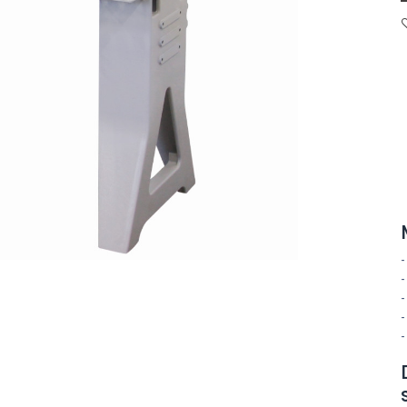
-
-
-
-
-