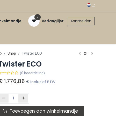
0
inkelmandje
Verlanglijst
Aanmelden
Shop
Twister ECO
Twister ECO
(0 beoordeling)
€
1.776,86
€
Inclusief BTW
Toevoegen aan winkelmandje