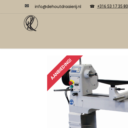
✉
​​info@dehoutdraaierij.nl
☎
+316 53 17 35 80
Video's
Home
Webwinkel
Cursussen
AANBIEDING!