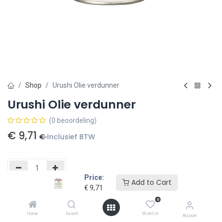
Shop
Urushi Olie verdunner
Urushi Olie verdunner
(0 beoordeling)
€
9,71
€
Inclusief BTW
Price:
Add to Cart
€
9,71
Toevoegen aan winkelmandje
0
Toevoegen aan verlanglijst
Home
Search
Wishlist
Account