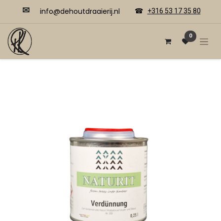
✉
​​info@dehoutdraaierij.nl
☎
+316 53 17 35 80
0