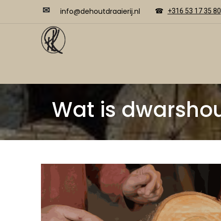
✉
​​info@dehoutdraaierij.nl
☎
+316 53 17 35 80
Video's
Home
Webwinkel
Cursussen
Wat is dwarshou