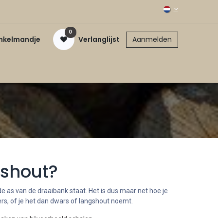
0
inkelmandje
Verlanglijst
Aanmelden
rshout?
e as van de draaibank staat. Het is dus maar net hoe je
rs, of je het dan dwars of langshout noemt.