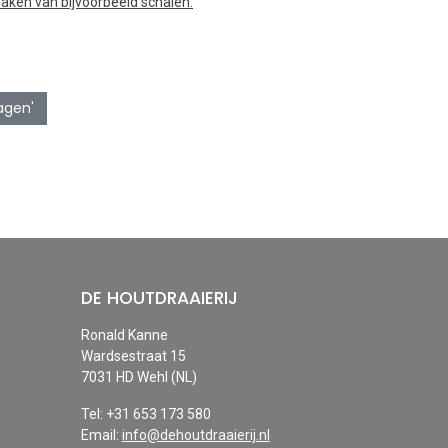
maken van bijvoorbeeld schalen.
agen'
DE HOUTDRAAIERIJ
Ronald Kanne
Wardsestraat 15
7031 HD Wehl (NL)
Tel: +31 653 173 580
Email:
info@dehoutdraaierij.nl