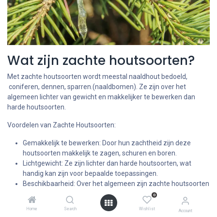
Wat zijn zachte houtsoorten?
Met zachte houtsoorten wordt meestal naaldhout bedoeld,
coniferen, dennen, sparren.(naaldbomen). Ze zijn over het
algemeen lichter van gewicht en makkelijker te bewerken dan
harde houtsoorten.
Voordelen van Zachte Houtsoorten:
Gemakkelijk te bewerken: Door hun zachtheid zijn deze
houtsoorten makkelijk te zagen, schuren en boren.
Lichtgewicht: Ze zijn lichter dan harde houtsoorten, wat
handig kan zijn voor bepaalde toepassingen.
Beschikbaarheid: Over het algemeen zijn zachte houtsoorten
wijdverspreid en groeien sneller dan harde houtsoorten.
0
Kosten: omdat ze meestal wijdverbreid zijn en harder groeien
Home
Search
Wishlist
Account
is zachthout goedkoper.