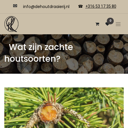
✉
​​info@dehoutdraaierij.nl
☎
+316 53 17 35 80
0
Wat zijn zachte
houtsoorten?