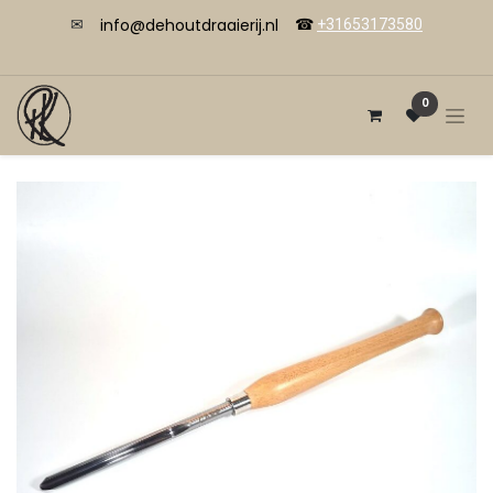
info@dehoutdraaierij.nl
✉
☎
+31653173580
0