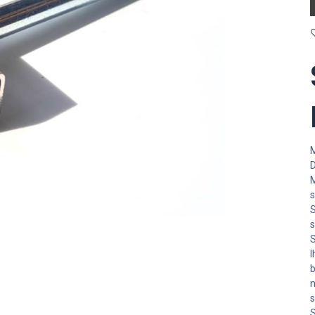
M
D
M
s
S
s
S
I
b
n
s
S