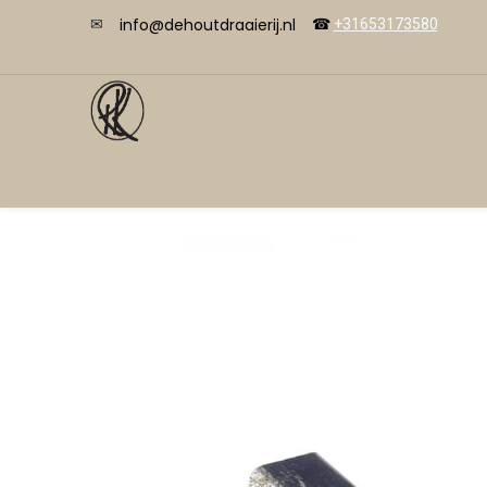
info@dehoutdraaierij.nl
✉
☎
+31653173580
Videos
Übersicht
Shop
Kurse
Kon