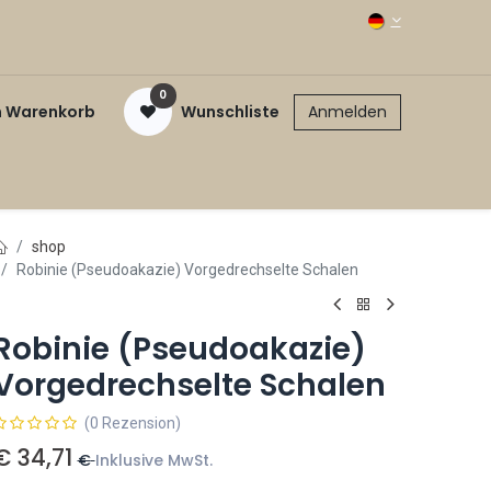
0
n Warenkorb
Wunschliste
Anmelden
shop
Robinie (Pseudoakazie) Vorgedrechselte Schalen
Robinie (Pseudoakazie)
Vorgedrechselte Schalen
(0 Rezension)
€
34,71
€
Inklusive MwSt.