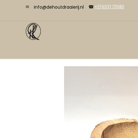
info@dehoutdraaierij.nl
✉
☎
+31653173580
Videos
Übersicht
Shop
Kurse
Kon