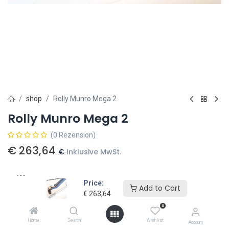
shop
Rolly Munro Mega 2
Rolly Munro Mega 2
(0 Rezension)
€
263,64
€
Inklusive MwSt.
Griff
Price:
Add to Cart
€
263,64
met handvat
€
319,00
zonder handvat
€
249,00
0
Home
Search
Wishlist
Account