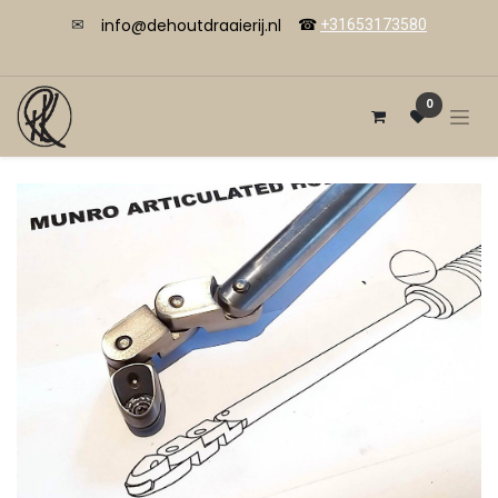
info@dehoutdraaierij.nl
✉
☎
+31653173580
0