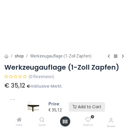
shop
Werkzeugauflage (1-Zoll Zapfen)
Werkzeugauflage (1-Zoll Zapfen)
(0 Rezension)
€
35,12
€
Inklusive MwSt.
Größe
Price:
Add to Cart
€
35,12
35 cm
€
42,50
15 cm
€
39,50
0
Home
Search
Wishlist
Account