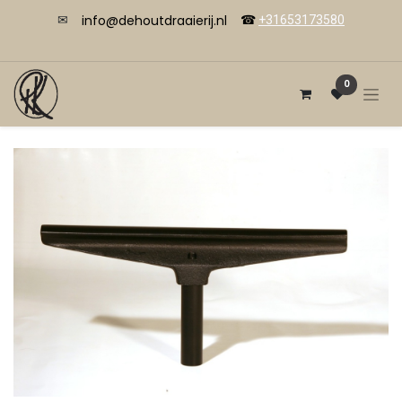
info@dehoutdraaierij.nl
✉
☎
+31653173580
0